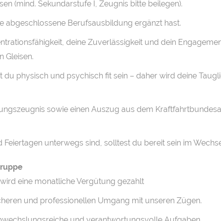
n (mind. Sekundarstufe I, Zeugnis bitte beilegen).
e abgeschlossene Berufsausbildung ergänzt hast.
rationsfähigkeit, deine Zuverlässigkeit und dein Engagement
n Gleisen.
t du physisch und psychisch fit sein – daher wird deine Tau
ührungszeugnis sowie einen Auszug aus dem Kraftfahrtbundesa
iertagen unterwegs sind, solltest du bereit sein im Wechsel
 Gruppe
 wird eine monatliche Vergütung gezahlt
cheren und professionellen Umgang mit unseren Zügen.
 abwechslungsreiche und verantwortungsvolle Aufgaben.