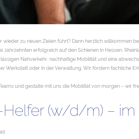
wieder zu neuen Zielen führt? Dann herzlich willkommen bei d
wei Jahrzehnten erfolgreich auf den Schienen in Hessen, Rhei
lässigen Nahverkehr, nachhaltige Mobilität und eine abwechsl
n der Werkstatt oder in der Verwaltung. Wir fördern fachliche
Teams und gestalte mit uns die Mobilität von morgen – wir fr
-Helfer (w/d/m) – i
kt