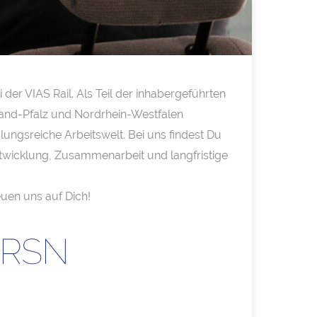
er VIAS Rail. Als Teil der inhabergeführten
nland-Pfalz und Nordrhein-Westfalen
ungsreiche Arbeitswelt. Bei uns findest Du
 Entwicklung, Zusammenarbeit und langfristige
euen uns auf Dich!
m RSN