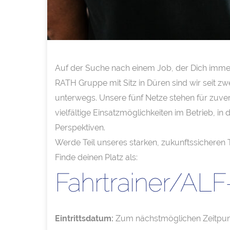
Auf der Suche nach einem Job, der Dich immer 
RATH Gruppe mit Sitz in Düren sind wir seit z
unterwegs. Unsere fünf Netze stehen für zuver
vielfältige Einsatzmöglichkeiten im Betrieb, i
Perspektiven.
Werde Teil unseres starken, zukunftssicheren 
Finde deinen Platz als:
Fahrtrainer/ALF
Eintrittsdatum:
Zum nächstmöglichen Zeitpun