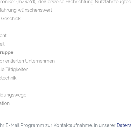
oniker (m/w/d), idealerweise Fachrichtung Nutzfahrzeugtec
Erfahrung wünschenswert
s Geschick
ent
eil
 Gruppe
tsorientierten Unternehmen
e Tätigkeiten
etechnik
heidungswege
ation
h Ihr E-Mail Programm zur Kontaktaufnahme. In unserer
Datens