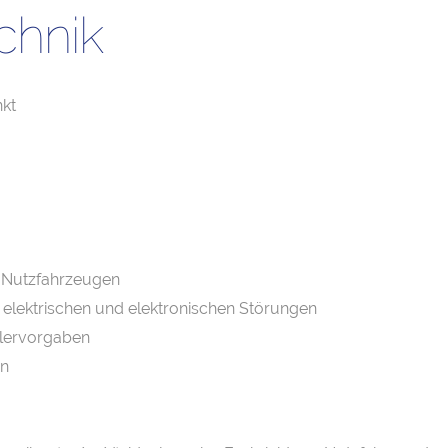
chnik
kt
n Nutzfahrzeugen
lektrischen und elektronischen Störungen
llervorgaben
en