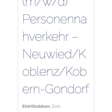
(m/w/d)
Personenna
hverkehr –
Neuwied/K
oblenz/Kob
ern-Gondorf
Eintrittsdatum:
Zum